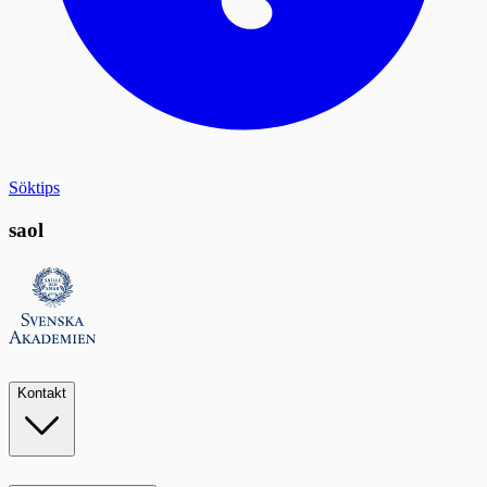
Söktips
saol
Kontakt