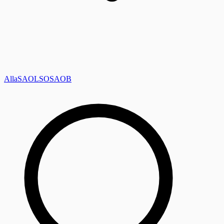
Alla
SAOL
SO
SAOB