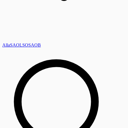
Alla
SAOL
SO
SAOB