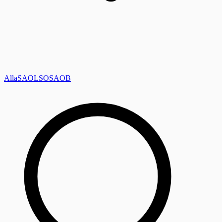
Alla
SAOL
SO
SAOB