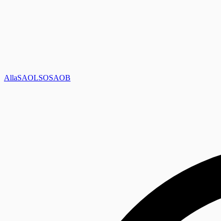
Alla
SAOL
SO
SAOB