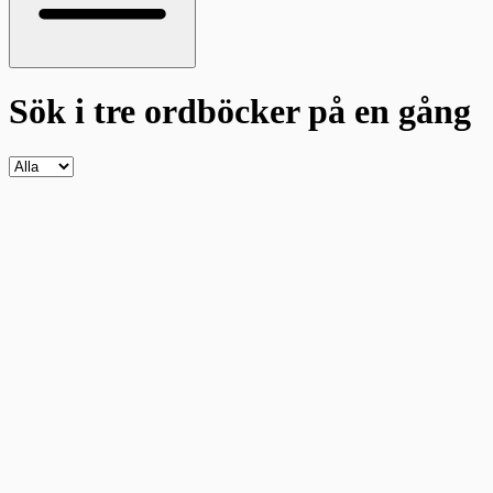
Sök i tre ordböcker
på en gång