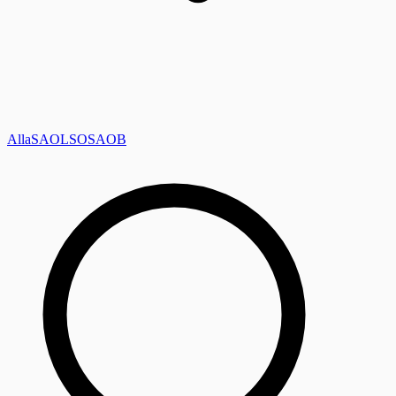
Alla
SAOL
SO
SAOB