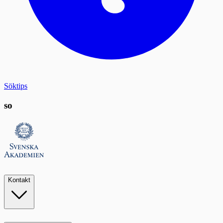
Söktips
so
Kontakt