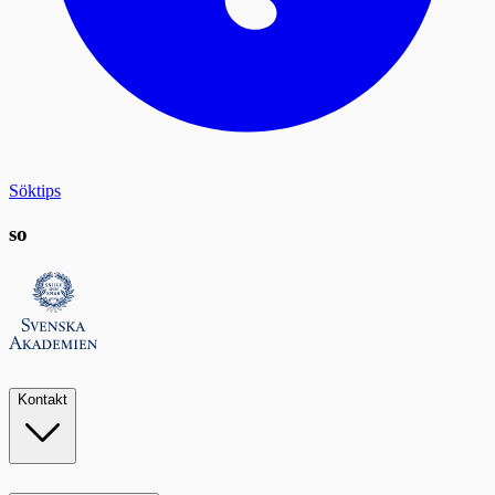
Söktips
so
Kontakt