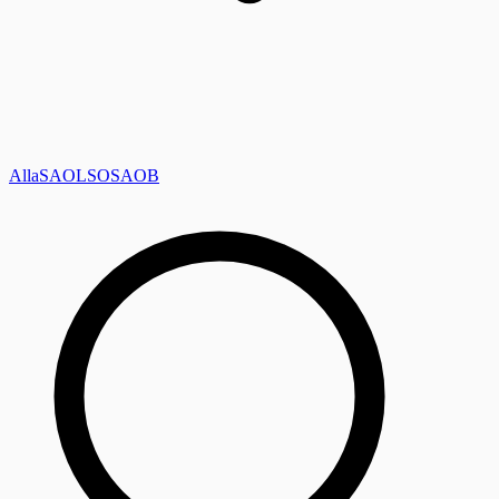
Alla
SAOL
SO
SAOB