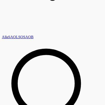
Alla
SAOL
SO
SAOB