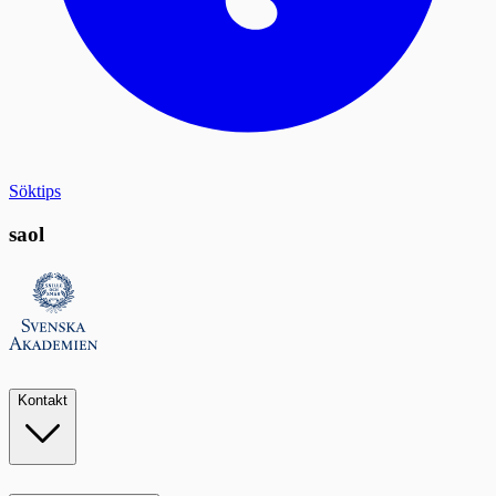
Söktips
saol
Kontakt