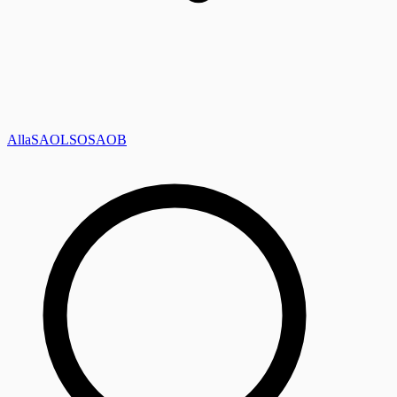
Alla
SAOL
SO
SAOB