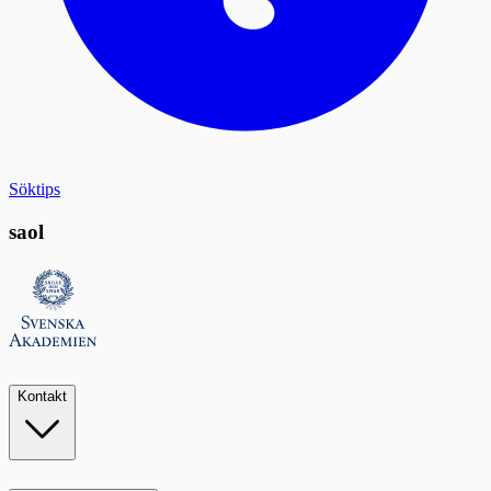
Söktips
saol
Kontakt