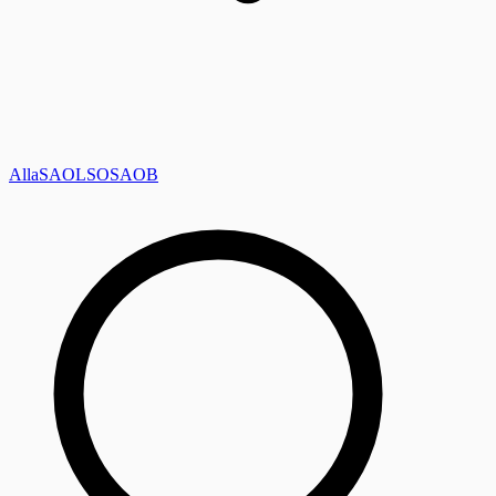
Alla
SAOL
SO
SAOB