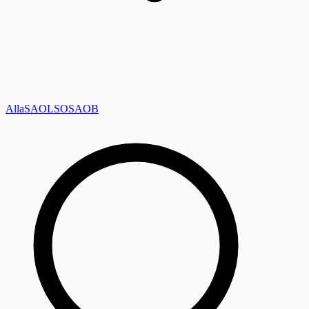
Alla
SAOL
SO
SAOB