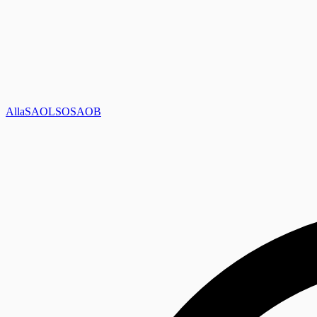
Alla
SAOL
SO
SAOB