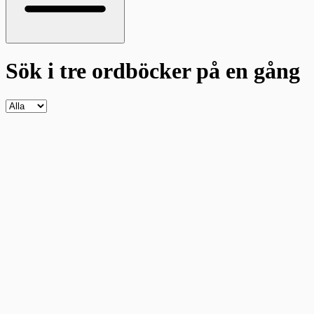
Sök i tre ordböcker
på en gång