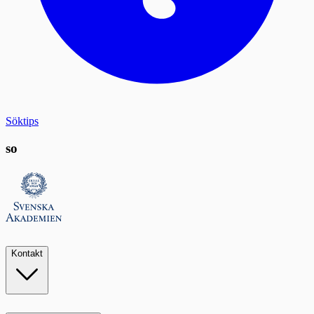
Söktips
so
Kontakt