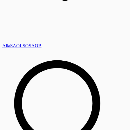
Alla
SAOL
SO
SAOB