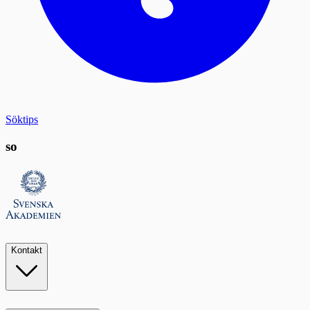
Söktips
so
Kontakt