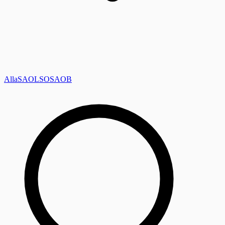
Alla
SAOL
SO
SAOB