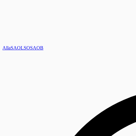
Alla
SAOL
SO
SAOB