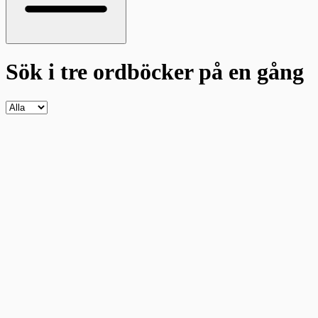
Sök i tre ordböcker
på en gång