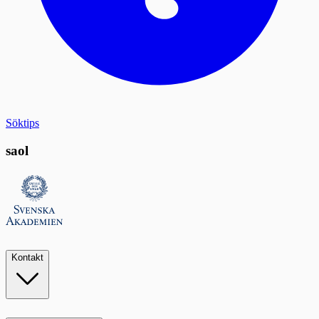
Söktips
saol
Kontakt