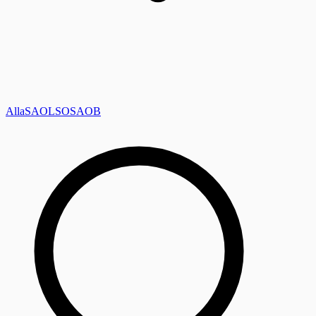
Alla
SAOL
SO
SAOB