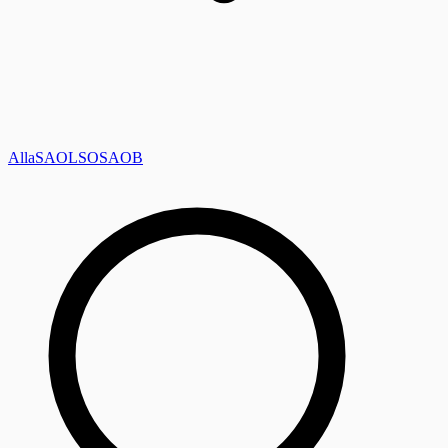
Alla
SAOL
SO
SAOB