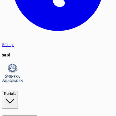
Söktips
saol
Kontakt