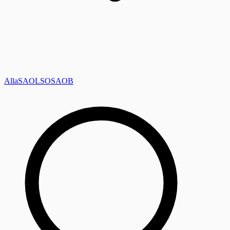
Alla
SAOL
SO
SAOB