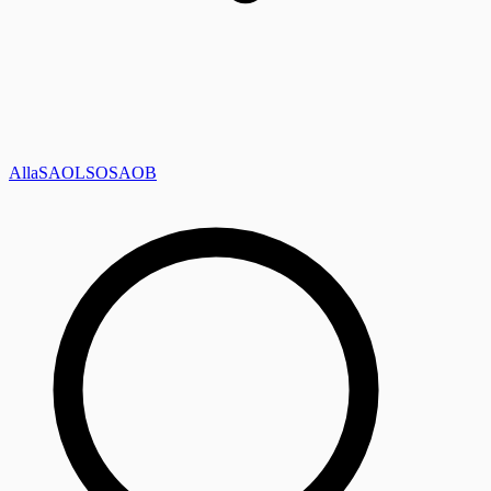
Alla
SAOL
SO
SAOB