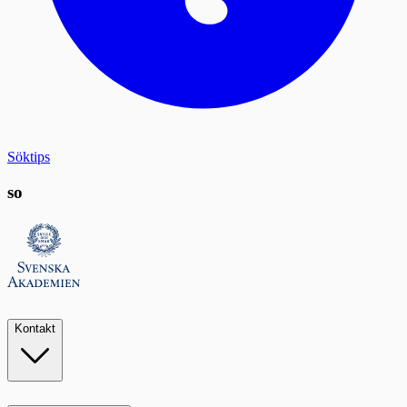
Söktips
so
Kontakt