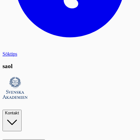
Söktips
saol
Kontakt