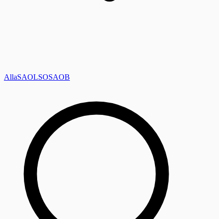
Alla
SAOL
SO
SAOB