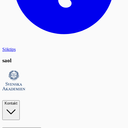
Söktips
saol
Kontakt