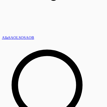
Alla
SAOL
SO
SAOB