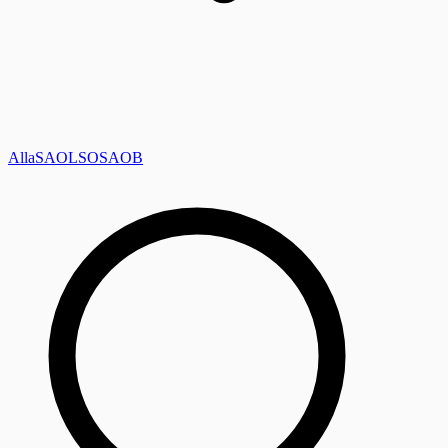
Alla
SAOL
SO
SAOB