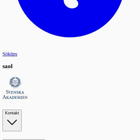
Söktips
saol
Kontakt