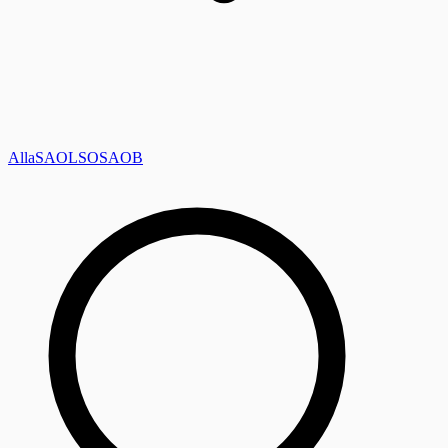
Alla
SAOL
SO
SAOB