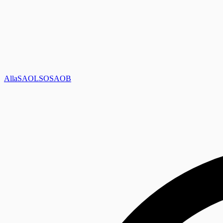
Alla
SAOL
SO
SAOB