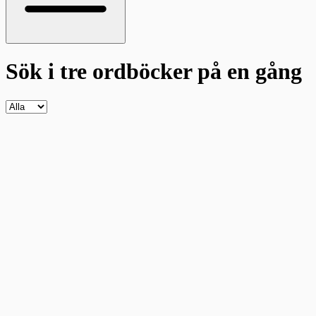
Sök i tre ordböcker
på en gång