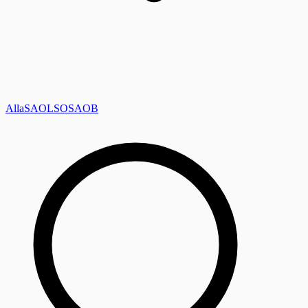
Alla
SAOL
SO
SAOB