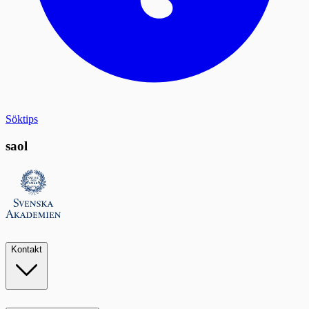
Söktips
saol
Kontakt