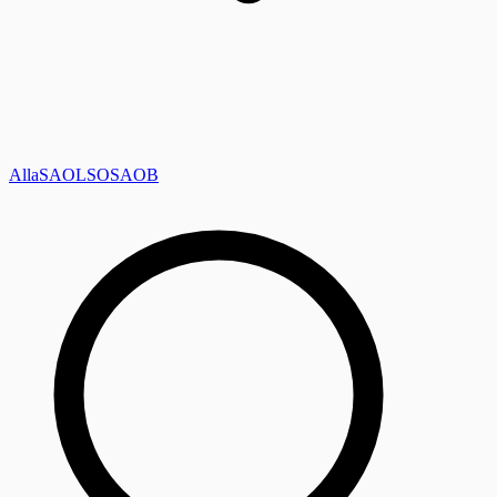
Alla
SAOL
SO
SAOB