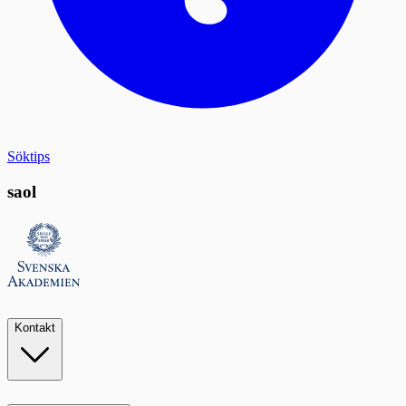
Söktips
saol
Kontakt