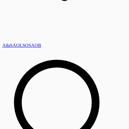
Alla
SAOL
SO
SAOB