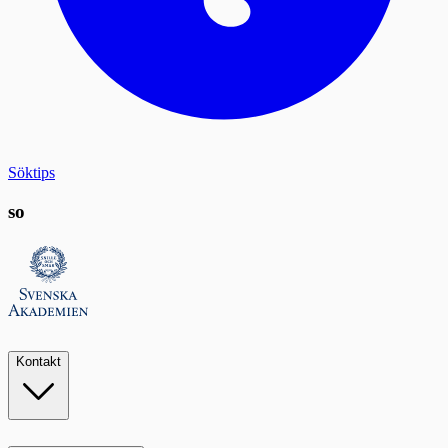
Söktips
so
Kontakt