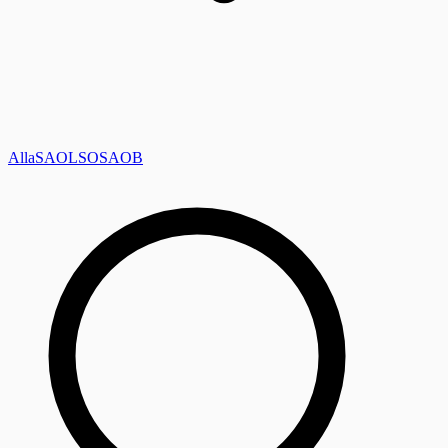
Alla
SAOL
SO
SAOB