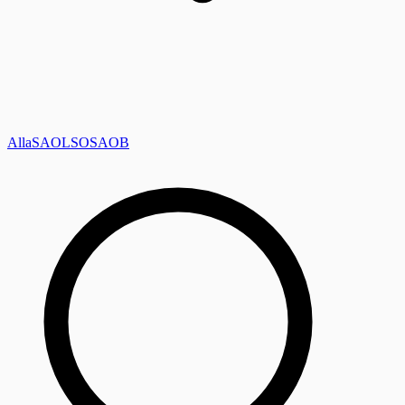
Alla
SAOL
SO
SAOB