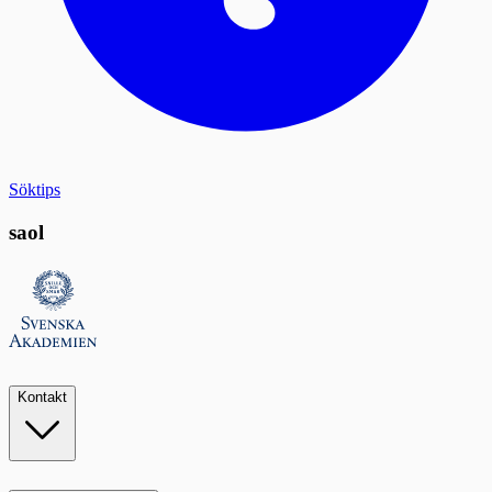
Söktips
saol
Kontakt