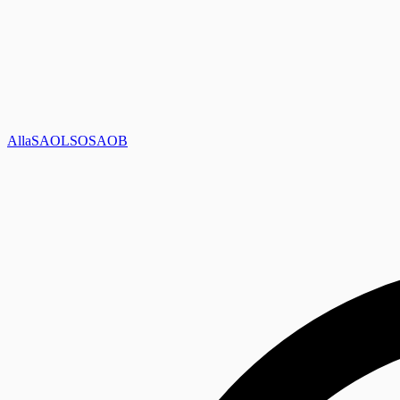
Alla
SAOL
SO
SAOB