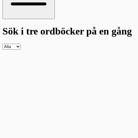
Sök i tre ordböcker
på en gång