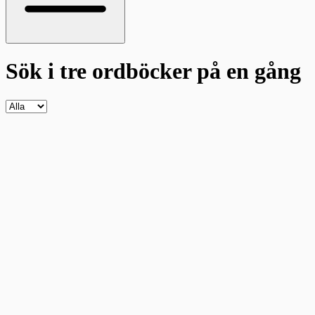
Sök i tre ordböcker
på en gång