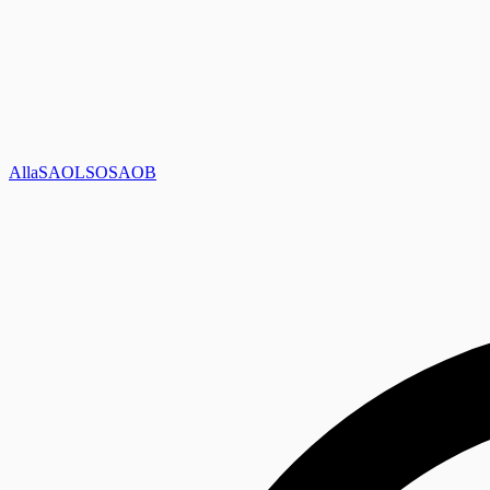
Alla
SAOL
SO
SAOB