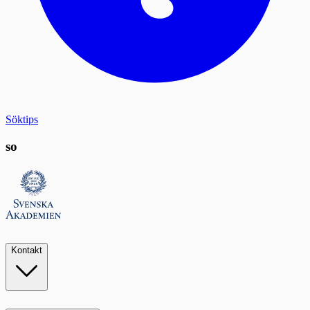
Söktips
so
Kontakt