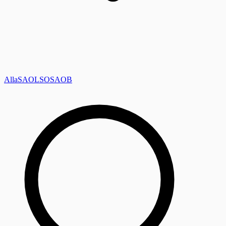
Alla
SAOL
SO
SAOB