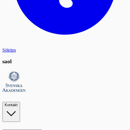
Söktips
saol
Kontakt