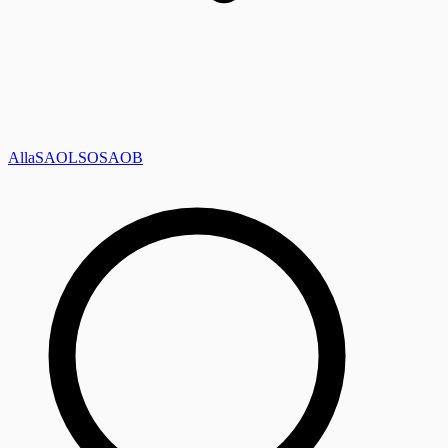
Alla
SAOL
SO
SAOB