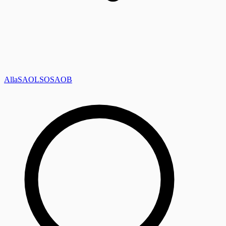
Alla
SAOL
SO
SAOB