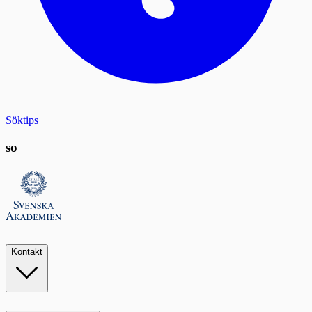
Söktips
so
Kontakt