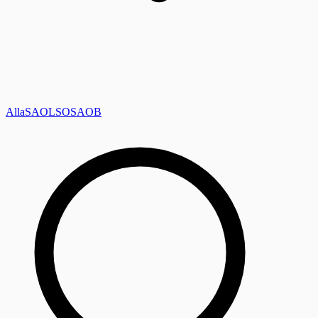
Alla
SAOL
SO
SAOB