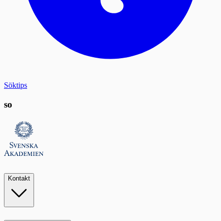
Söktips
so
Kontakt