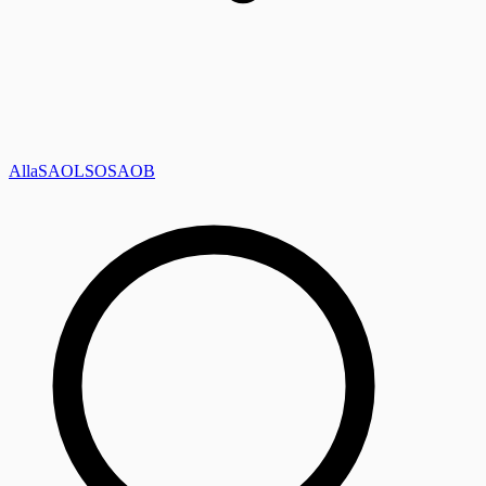
Alla
SAOL
SO
SAOB