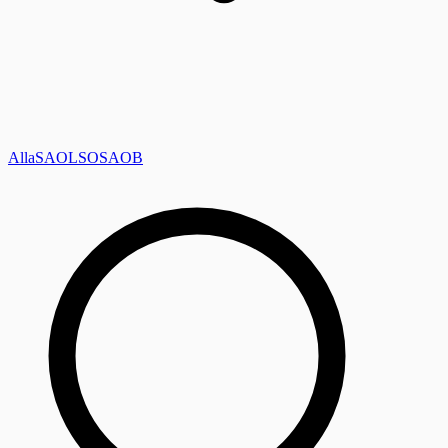
Alla
SAOL
SO
SAOB