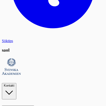
Söktips
saol
Kontakt