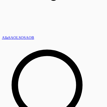
Alla
SAOL
SO
SAOB