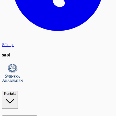
Söktips
saol
Kontakt