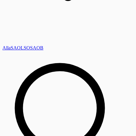
Alla
SAOL
SO
SAOB