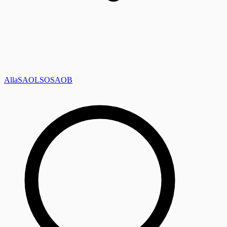
Alla
SAOL
SO
SAOB