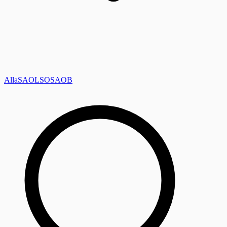
Alla
SAOL
SO
SAOB