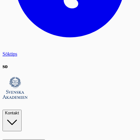
Söktips
so
Kontakt