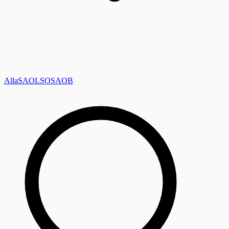
Alla
SAOL
SO
SAOB