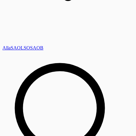
Alla
SAOL
SO
SAOB