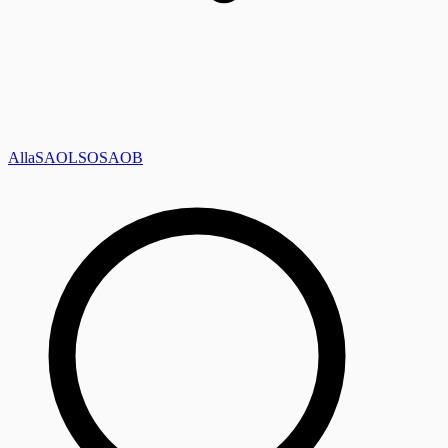
Alla
SAOL
SO
SAOB