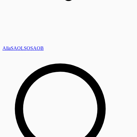
Alla
SAOL
SO
SAOB