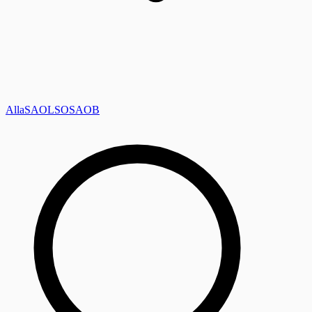
Alla
SAOL
SO
SAOB