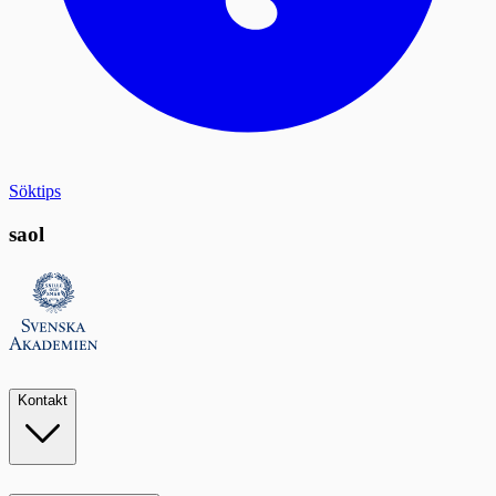
Söktips
saol
Kontakt