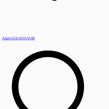
Alla
SAOL
SO
SAOB