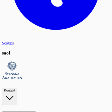
Söktips
saol
Kontakt