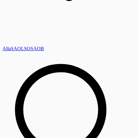
Alla
SAOL
SO
SAOB