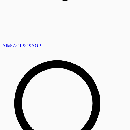
Alla
SAOL
SO
SAOB