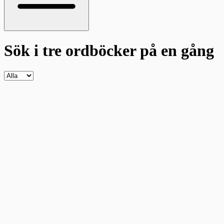
Sök i tre ordböcker
på en gång