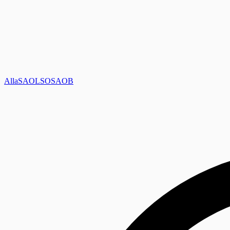
Alla
SAOL
SO
SAOB