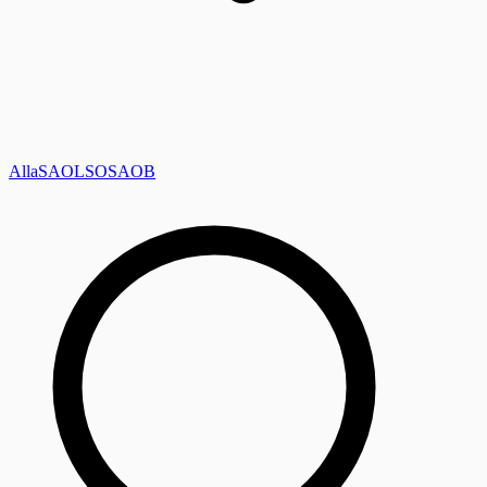
Alla
SAOL
SO
SAOB